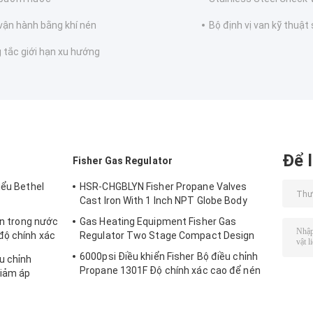
vận hành bằng khí nén
Bộ định vị van kỹ thuật
 tắc giới hạn xu hướng
Để l
Fisher Gas Regulator
iểu Bethel
HSR-CHGBLYN Fisher Propane Valves
Cast Iron With 1 Inch NPT Globe Body
ạn trong nước
Gas Heating Equipment Fisher Gas
độ chính xác
Regulator Two Stage Compact Design
6000psi Điều khiển Fisher Bộ điều chỉnh
u chỉnh
Propane 1301F Độ chính xác cao để nén
giảm áp