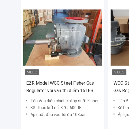
EZR Model WCC Steel Fisher Gas
WCC Ste
Regulator với van thí điểm 161EB
Gas Reg
Tốc độ dòng chảy cao
Model
Tên:Van điều chỉnh khí áp suất Fisher EZR
Tên:Bộ đi
Kết thúc kết nối:3 "CL600RF
Kết th
Áp suất đầu vào tối đa:103bar
Áp lự