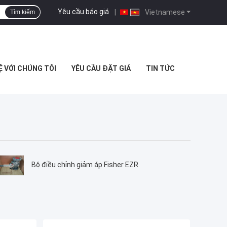
Yêu cầu báo giá
|
Vietnamese
Tìm kiếm
Ệ VỚI CHÚNG TÔI
YÊU CẦU ĐẶT GIÁ
TIN TỨC
Bộ điều chỉnh giảm áp Fisher EZR