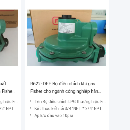
suất
R622-DFF Bộ điều chỉnh khí gas
 Fisher
Fisher cho ngành công nghiệp hàn
và cắt
er R622-DFF
Tên:Bộ điều chỉnh LPG thương hiệu Fisher R622-DFF
1/2" NPT
Kết thúc kết nối:3/4 "NPT * 3/4" NPT
Áp lực đầu vào:10psi