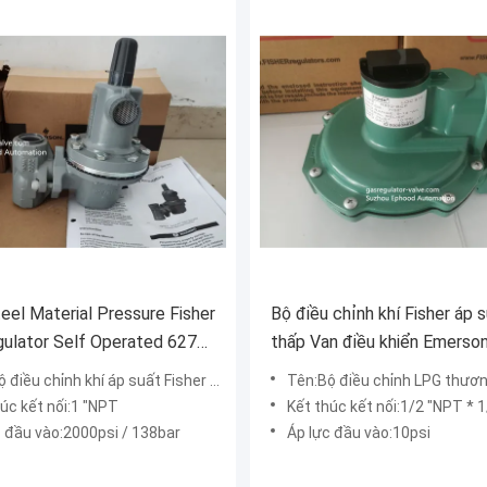
el Material Pressure Fisher
Bộ điều chỉnh khí Fisher áp 
ulator Self Operated 627H
thấp Van điều khiển Emerson
công nghiệp
ều chỉnh khí áp suất Fisher 627H sử dụng cho LPG
Tên:Bộ điều chỉnh LPG thương hiệu Fish
úc kết nối:1 "NPT
Kết thúc kết nối:1/2 "NPT * 
c đầu vào:2000psi / 138bar
Áp lực đầu vào:10psi