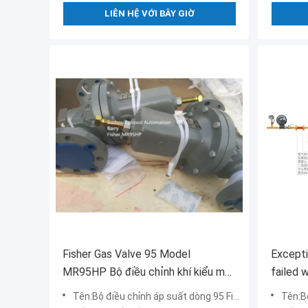
LIÊN HỆ VỚI BÂY GIỜ
Fisher Gas Valve 95 Model
Excepti
MR95HP Bộ điều chỉnh khí kiểu mẫu
failed w
Bộ điều chỉnh mặt bích cho lò sưởi
argumen
Tên:Bộ điều chỉnh áp suất dòng 95 Fisher Gas Regulator
Tên:Bộ 
và nồi hơi có lửa