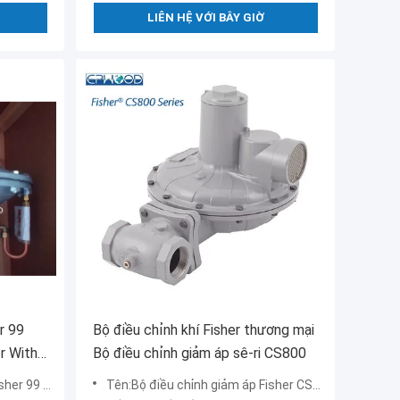
LIÊN HỆ VỚI BÂY GIỜ
r 99
Bộ điều chỉnh khí Fisher thương mại
r With
Bộ điều chỉnh giảm áp sê-ri CS800
9 Model 99
Tên:Bộ điều chỉnh giảm áp Fisher CS800