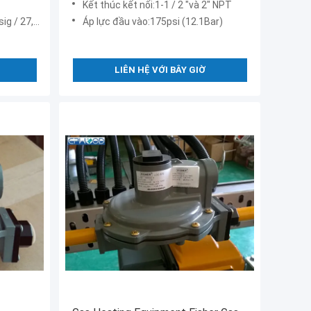
Kết thúc kết nối:1-1 / 2 "và 2" NPT
 27,6 bar
Áp lực đầu vào:175psi (12.1Bar)
LIÊN HỆ VỚI BÂY GIỜ