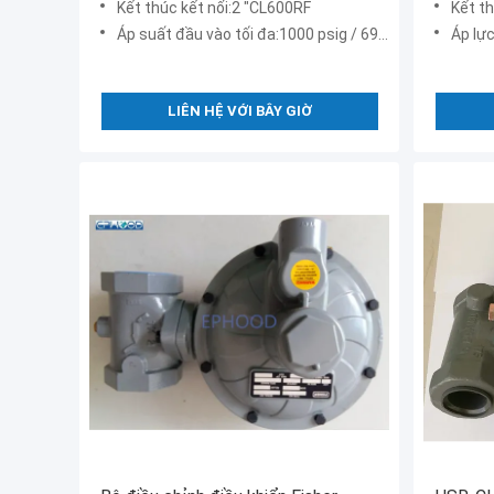
Kết thúc kết nối:2 "CL600RF
Kết th
Áp suất đầu vào tối đa:1000 psig / 69 thanh
Áp lự
LIÊN HỆ VỚI BÂY GIỜ