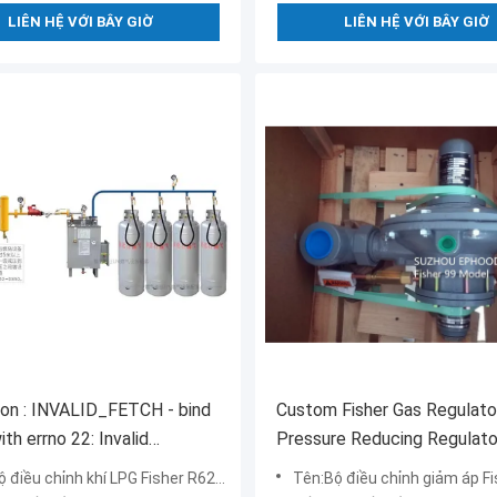
LIÊN HỆ VỚI BÂY GIỜ
LIÊN HỆ VỚI BÂY GIỜ
on : INVALID_FETCH - bind
Custom Fisher Gas Regulato
ith errno 22: Invalid
Pressure Reducing Regulato
t ip=52.116.230.38
Pilot
điều chỉnh khí LPG Fisher R622H-DGJ
Tên:Bộ điều chỉnh giảm áp Fisher 9