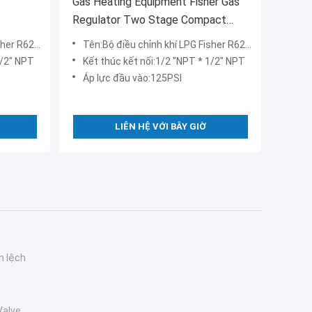
Gas Heating Equipment Fisher Gas
Regulator Two Stage Compact
Design
er R622-5
Tên:Bộ điều chỉnh khí LPG Fisher R622-4
1/2" NPT
Kết thúc kết nối:1/2 "NPT * 1/2" NPT
Áp lực đầu vào:125PSI
LIÊN HỆ VỚI BÂY GIỜ
h lệch
Valve