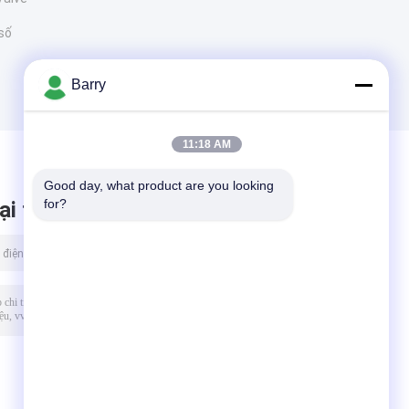
 số
Barry
11:18 AM
Good day, what product are you looking 
for?
ại tin nhắn