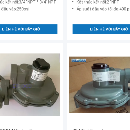
úc kết nối:3/4 "NPT * 3/4" NPT
Kết thúc kết nối:2 "NPT
c đầu vào:250psi
Áp suất đầu vào tối đa:400 psig /
LIÊN HỆ VỚI BÂY GIỜ
LIÊN HỆ VỚI BÂY GIỜ