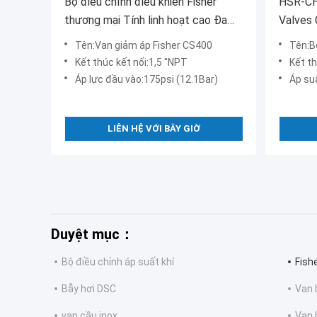
Bộ điều chỉnh điều khiển Fisher
HSR-CH
thương mại Tính linh hoạt cao Đa
Valves 
mục đích
Globe 
Tên:Van giảm áp Fisher CS400
Tên:B
Kết thúc kết nối:1,5 "NPT
Kết th
Áp lực đầu vào:175psi (12.1Bar)
Áp suấ
LIÊN HỆ VỚI BÂY GIỜ
Duyệt mục：
Bộ điều chỉnh áp suất khí
Fish
Bẫy hơi DSC
Van 
van cầu inox
Van