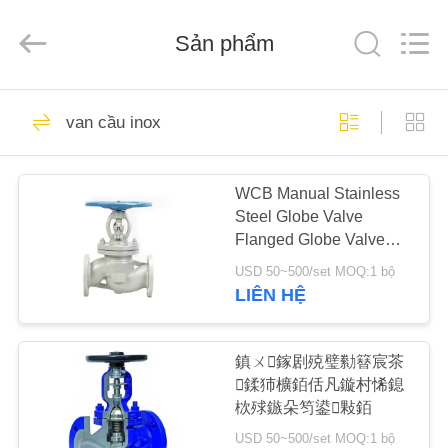
2026
Suzhou
Ephood
Sản phẩm
Automation
Equipment
Co.,
Ltd..
All
NHÀ
23
Rights
Reserved.
van cầu inox
Bộ điều chỉnh áp
SẢN
suất khí
WCB Manual Stainless
PHẨM
Steel Globe Valve
Flanged Globe Valve
VỀ
DN100 Face To Face
USD 50~500/set MOQ:1 bộ
CHÚNG
LIÊN HỆ
44
TÔI
Fisher Gas
鎮ㄨ鎵剧殑璧勬簮宸茶
鍒犻櫎銆佸凡鏇村悕鎴
CHUYẾN
Regulator
栨殏鏃朵笉鍙敤銆
THAM
USD 50~500/set MOQ:1 bộ