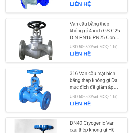
QUAN
LIÊN HỆ
NHÀ
MÁY
Van cầu bằng thép
17
không gỉ 4 inch GS C25
Máy phát áp suất
DIN PN16 PN25 Con
KIỂM
dấu ống thổi hơi khí
chênh lệch
USD 50~500/set MOQ:1 bộ
SOÁT
LIÊN HỆ
CHẤT
LƯỢNG
316 Van cầu mặt bích
bằng thép không gỉ Đa
mục đích để giảm áp
LIÊN
15
suất
USD 50~500/set MOQ:1 bộ
HỆ
LIÊN HỆ
Bẫy hơi DSC
VỚI
CHÚNG
DN40 Cryogenic Van
TÔI
cầu thép không gỉ Hệ