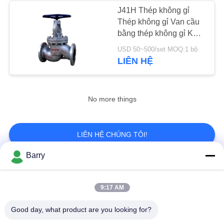
CHÍNH
J41H Thép không gỉ
Thép không gỉ Van cầu
SÁCH
8
bằng thép không gỉ Kết
BẢO
nối mặt bích Van cầu ren
USD 50~500/set MOQ:1 bộ
van cầu inox
MẬT
LIÊN HỆ
No more things
17
LIÊN HỆ CHÚNG TÔI!
Barry
Van bướm nước
Danh mục phổ biến
Tất cả
9:17 AM
các
Bộ điều chỉnh áp suất
Good day, what product are you looking for?
Fisher Gas Regulator
khí