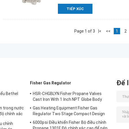
TIẾP XÚC
Page 1 of 3
|<
<<
1
2
Để l
Fisher Gas Regulator
iểu Bethel
HSR-CHGBLYN Fisher Propane Valves
Cast Iron With 1 Inch NPT Globe Body
ạn trong nước
Gas Heating Equipment Fisher Gas
độ chính xác
Regulator Two Stage Compact Design
6000psi Điều khiển Fisher Bộ điều chỉnh
u chỉnh
Propane 1301F Độ chính xác cao để nén