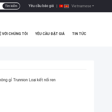
Yêu cầu báo giá
|
Vietnamese
Tìm kiếm
Ệ VỚI CHÚNG TÔI
YÊU CẦU ĐẶT GIÁ
TIN TỨC
ông gỉ Trunnion Loại kết nối ren