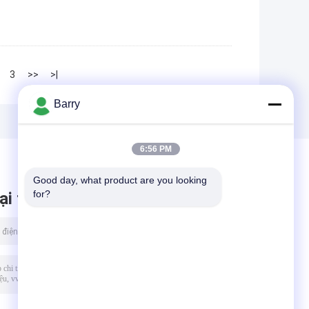
3
>>
>|
Barry
6:56 PM
Good day, what product are you looking 
for?
ại tin nhắn