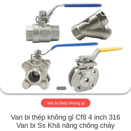
2026
Suzhou
Ephood
Automation
Equipment
Co.,
Ltd..
All
NHÀ
Rights
Reserved.
SẢN
PHẨM
VỀ
CHÚNG
TÔI
Van bi thép không gỉ
CHUYẾN
Van bi thép không gỉ Cf8 4 inch 316
THAM
Van bi Ss Khả năng chống cháy