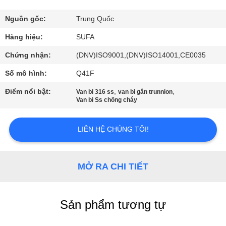
QUAN
NHÀ
Nguồn gốc:
Trung Quốc
MÁY
Hàng hiệu:
SUFA
Chứng nhận:
(DNV)ISO9001,(DNV)ISO14001,CE0035
KIỂM
Số mô hình:
Q41F
SOÁT
Điểm nổi bật:
,
,
Van bi 316 ss
van bi gắn trunnion
CHẤT
Van bi Ss chống cháy
LƯỢNG
LIÊN HỆ CHÚNG TÔI!
LIÊN
HỆ
MỞ RA CHI TIẾT
VỚI
CHÚNG
Sản phẩm tương tự
TÔI