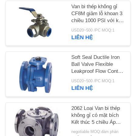
Van bi thép không gỉ
TIN
CF8M giảm lỗ khoan 3
chiều 1000 PSI với kết
TỨC
nối ren
USD20~500 /PC MOQ:1
LIÊN HỆ
YÊU
CẦU
Soft Seal Ductile Iron
ĐẶT
Ball Valve Flexible
Leakproof Flow Control
GIÁ
Ball Valve
USD20~500 /PC MOQ:1
LIÊN HỆ
SƠ
ĐỒ
2062 Loại Van bi thép
TRANG
không gỉ có mặt bích
WEB
Kết thúc 5 chiều Áp
suất 150LB
negotiable MOQ:đàm phán