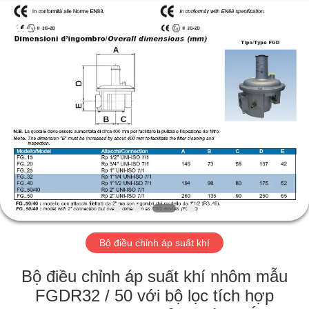
2026
Suzhou
Ephood
Automation
Equipment
Co.,
Ltd..
All
NHÀ
Rights
Reserved.
SẢN
PHẨM
VỀ
CHÚNG
TÔI
Bộ điều chỉnh áp suất khí
CHUYẾN
Bộ điều chỉnh áp suất khí nhôm mẫu
THAM
FGDR32 / 50 với bộ lọc tích hợp