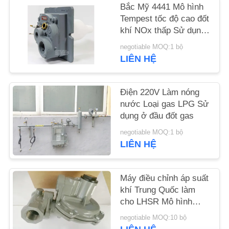
Bắc Mỹ 4441 Mô hình
Tempest tốc độ cao đốt
TIN
khí NOx thấp Sử dụng
TỨC
tại lò đốt khí
negotiable MOQ:1 bộ
LIÊN HỆ
YÊU
CẦU
Điện 220V Làm nóng
nước Loại gas LPG Sử
ĐẶT
dụng ở đầu đốt gas
GIÁ
negotiable MOQ:1 bộ
LIÊN HỆ
SƠ
ĐỒ
Máy điều chỉnh áp suất
TRANG
khí Trung Quốc làm
cho LHSR Mô hình
WEB
điều chỉnh giảm áp
negotiable MOQ:10 bộ
suất