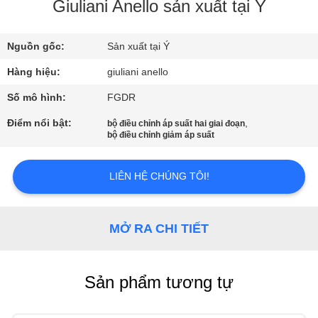
QUAN
Giuliani Anello sản xuất tại Ý
NHÀ
Nguồn gốc:
Sản xuất tại Ý
MÁY
Hàng hiệu:
giuliani anello
KIỂM
Số mô hình:
FGDR
SOÁT
Điểm nổi bật:
,
bộ điều chỉnh áp suất hai giai đoạn
bộ điều chỉnh giảm áp suất
CHẤT
LƯỢNG
LIÊN HỆ CHÚNG TÔI!
LIÊN
MỞ RA CHI TIẾT
HỆ
VỚI
Sản phẩm tương tự
CHÚNG
TÔI