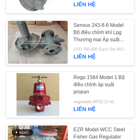
QUAN
LIÊN HỆ
NHÀ
MÁY
Sensus 243-8-6 Model
Bộ điều chỉnh khí Lpg
Thương mại Áp suất
KIỂM
thấp ANSI 125
USD 760-800 Each Set MOQ:1 bộ
SOÁT
LIÊN HỆ
CHẤT
LƯỢNG
Rego 1584 Model 1 Bộ
điều chỉnh áp suất
propan
LIÊN
negotiable MOQ:12 bộ
HỆ
LIÊN HỆ
VỚI
CHÚNG
EZR Model WCC Steel
TÔI
Fisher Gas Regulator