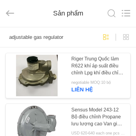
2026
Suzhou
Ephood
Sản phẩm
Automation
Equipment
Co.,
Ltd..
All
NHÀ
Rights
Reserved.
adjustable gas regulator
SẢN
Riger Trung Quốc làm
PHẨM
R622 khí áp suất điều
chỉnh Lpg khí điều chỉnh
VỀ
giai đoạn thứ hai cho đốt
negotiable MOQ:10 bộ
khí
CHÚNG
LIÊN HỆ
TÔI
Sensus Model 243-12
Bộ điều chỉnh Propane
CHUYẾN
lưu lượng cao Van giảm
THAM
áp 125psi
USD 620-640 each one pcs MOQ:2 cái