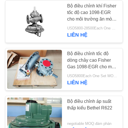
CHÍNH
Bộ điều chỉnh khí Fisher
tốc độ cao 1098-EGR
SÁCH
cho môi trường ăn mòn
BẢO
Dịch vụ oxy
USD5800-28500Each One Set MOQ:6Sets
MẬT
LIÊN HỆ
Bộ điều chỉnh tốc độ
dòng chảy cao Fisher
Gas 1098-EGR cho môi
trường ăn mòn Dịch vụ
USD5800Each One Set MOQ:2 bộ
oxy
LIÊN HỆ
Bộ điều chỉnh áp suất
thấp kiểu Bethel R622
negotiable MOQ:đàm phán