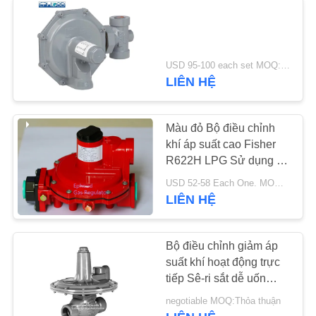
USD 95-100 each set MOQ:6 bộ
LIÊN HỆ
Màu đỏ Bộ điều chỉnh
khí áp suất cao Fisher
R622H LPG Sử dụng để
nấu ăn, tuổi thọ cao
USD 52-58 Each One. MOQ:10 bộ
LIÊN HỆ
Bộ điều chỉnh giảm áp
suất khí hoạt động trực
tiếp Sê-ri sắt dễ uốn
Fisher 133L
negotiable MOQ:Thỏa thuận