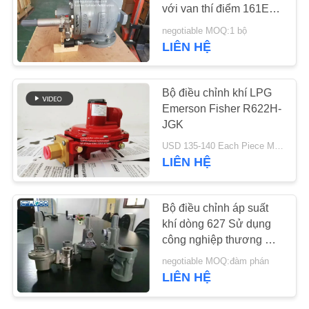
với van thí điểm 161EB
Tốc độ dòng chảy cao
TIN
negotiable MOQ:1 bộ
LIÊN HỆ
TỨC
Bộ điều chỉnh khí LPG
YÊU
Emerson Fisher R622H-
CẦU
JGK
ĐẶT
USD 135-140 Each Piece MOQ:10 BỘ
LIÊN HỆ
GIÁ
SƠ
Bộ điều chỉnh áp suất
khí dòng 627 Sử dụng
ĐỒ
công nghiệp thương mại
TRANG
Công suất cao
negotiable MOQ:đàm phán
WEB
LIÊN HỆ