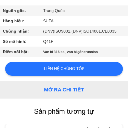
QUAN
NHÀ
Nguồn gốc:
Trung Quốc
MÁY
Hàng hiệu:
SUFA
Chứng nhận:
(DNV)ISO9001,(DNV)ISO14001,CE0035
KIỂM
Số mô hình:
Q41F
SOÁT
Điểm nổi bật:
,
Van bi 316 ss
van bi gắn trunnion
CHẤT
LƯỢNG
LIÊN HỆ CHÚNG TÔI!
LIÊN
MỞ RA CHI TIẾT
HỆ
VỚI
Sản phẩm tương tự
CHÚNG
TÔI