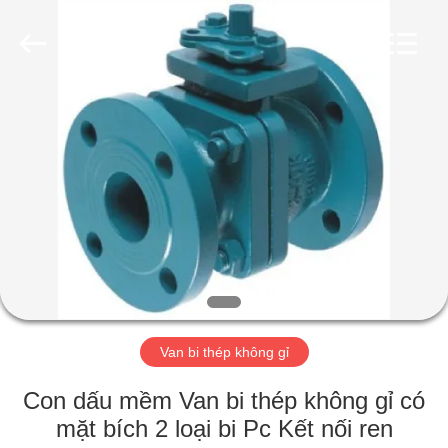
2026
Suzhou
Ephood
Automation
Equipment
Co.,
Ltd..
All
NHÀ
Rights
Reserved.
SẢN
PHẨM
VỀ
CHÚNG
TÔI
Van bi thép không gỉ
CHUYẾN
Con dấu mềm Van bi thép không gỉ có
THAM
mặt bích 2 loại bi Pc Kết nối ren