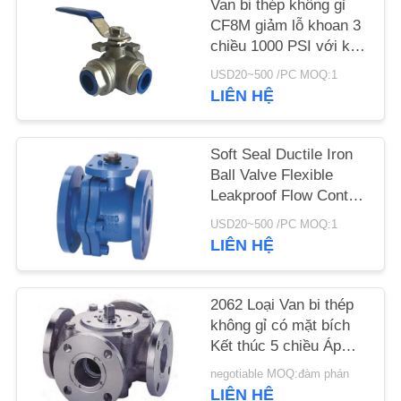
Van bi thép không gỉ
CF8M giảm lỗ khoan 3
TIN
chiều 1000 PSI với kết
nối ren
TỨC
USD20~500 /PC MOQ:1
LIÊN HỆ
YÊU
CẦU
Soft Seal Ductile Iron
Ball Valve Flexible
ĐẶT
Leakproof Flow Control
GIÁ
Ball Valve
USD20~500 /PC MOQ:1
LIÊN HỆ
SƠ
ĐỒ
2062 Loại Van bi thép
không gỉ có mặt bích
TRANG
Kết thúc 5 chiều Áp
WEB
suất 150LB
negotiable MOQ:đàm phán
LIÊN HỆ