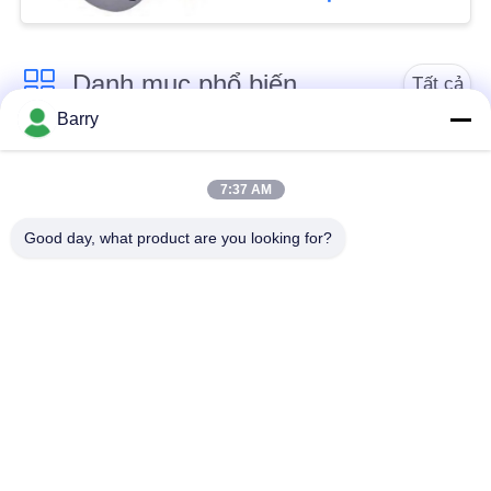
CHÍNH
SÁCH
Danh mục phổ biến
Tất cả
BẢO
Barry
các
MẬT
Bộ điều chỉnh áp suất
Fisher Gas Regulator
khí
7:37 AM
Good day, what product are you looking for?
Máy phát áp suất
Bẫy hơi DSC
chênh lệch
Van bi thép không gỉ
van cổng nước
van cầu inox
Van bướm nước