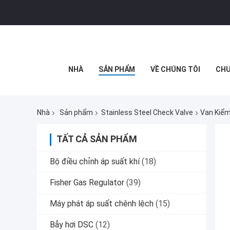
NHÀ
SẢN PHẨM
VỀ CHÚNG TÔI
CHU
Nhà
Sản phẩm
Stainless Steel Check Valve
Van Kiểm
TẤT CẢ SẢN PHẨM
Bộ điều chỉnh áp suất khí
(18)
Fisher Gas Regulator
(39)
Máy phát áp suất chênh lệch
(15)
Bẫy hơi DSC
(12)