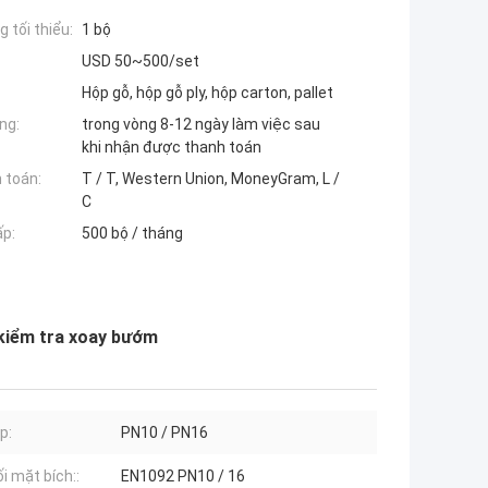
 tối thiểu:
1 bộ
USD 50~500/set
Hộp gỗ, hộp gỗ ply, hộp carton, pallet
ng:
trong vòng 8-12 ngày làm việc sau
khi nhận được thanh toán
 toán:
T / T, Western Union, MoneyGram, L /
C
ấp:
500 bộ / tháng
 kiểm tra xoay bướm
p:
PN10 / PN16
i mặt bích::
EN1092 PN10 / 16