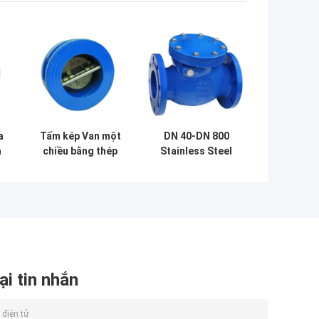
a
Tấm kép Van một
DN 40-DN 800
a
chiều bằng thép
Stainless Steel
g
không gỉ Kết nối
Check Valve Face
mặt bích kiểu
To Face Ss Swing
uy
Wafer
Check Valve
ại tin nhắn