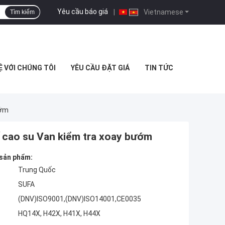
Yêu cầu báo giá
|
Vietnamese
Tìm kiếm
Ệ VỚI CHÚNG TÔI
YÊU CẦU ĐẶT GIÁ
TIN TỨC
ướm
 cao su Van kiểm tra xoay bướm
 sản phẩm:
Trung Quốc
SUFA
(DNV)ISO9001,(DNV)ISO14001,CE0035
HQ14X, H42X, H41X, H44X