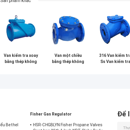
Sản phẩm khác
Van kiểm tra xoay
Van một chiều
316 Van kiểm tr
bằng thép không
bằng thép không
Ss Van kiểm tr
gỉ cao su cho
gỉ không trở lại
bằng thép khôn
nước và hơi dầu
Lò xo tải áp suất
gỉ Van kiểm tra
trung bình
trở lại Áp suất d
trì Loại Swing
Để l
Fisher Gas Regulator
iểu Bethel
HSR-CHGBLYN Fisher Propane Valves