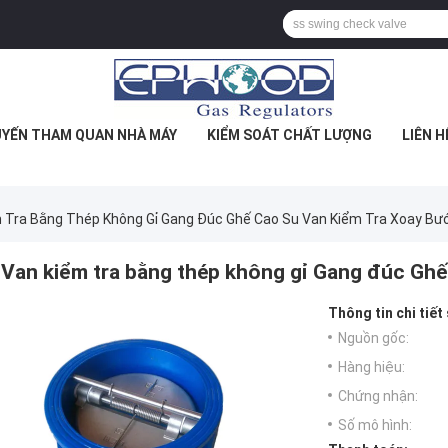
YẾN THAM QUAN NHÀ MÁY
KIỂM SOÁT CHẤT LƯỢNG
LIÊN H
 Tra Bằng Thép Không Gỉ Gang Đúc Ghế Cao Su Van Kiểm Tra Xoay B
Van kiểm tra bằng thép không gỉ Gang đúc Ghế
Thông tin chi tiết
Nguồn gốc:
Hàng hiệu:
Chứng nhận:
Số mô hình: