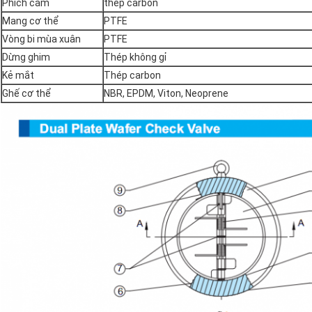
Phích cắm
thép carbon
Mang cơ thể
PTFE
Vòng bi mùa xuân
PTFE
Dừng ghim
Thép không gỉ
Kẻ mắt
Thép carbon
Ghế cơ thể
NBR, EPDM, Viton, Neoprene