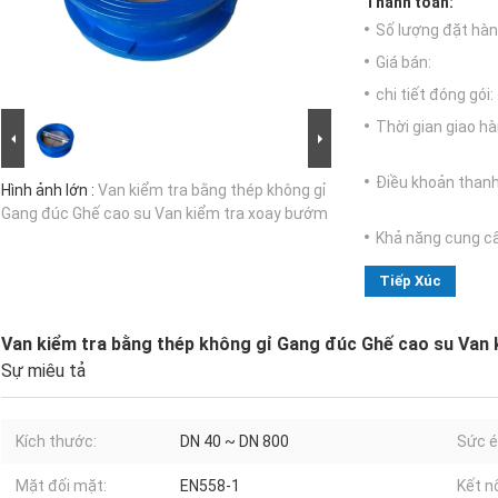
Thanh toán:
Số lượng đặt hàng
Giá bán:
chi tiết đóng gói:
Thời gian giao hà
Điều khoản thanh
Hình ảnh lớn :
Van kiểm tra bằng thép không gỉ
Gang đúc Ghế cao su Van kiểm tra xoay bướm
Khả năng cung c
Tiếp Xúc
Van kiểm tra bằng thép không gỉ Gang đúc Ghế cao su Van
Sự miêu tả
Kích thước:
DN 40 ~ DN 800
Sức é
Mặt đối mặt:
EN558-1
Kết nố