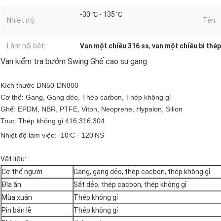
-30 ℃ - 135 ℃
Nhiệt độ:
Tên:
Làm nổi bật:
Van một chiều 316 ss
,
van một chiều bi thé
Van kiểm tra bướm Swing Ghế cao su gang
Kích thước DN50-DN800
Cơ thể: Gang, Gang dẻo, Thép carbon, Thép không gỉ
Ghế: EPDM, NBR, PTFE, Viton, Neoprene, Hypalon, Silion
Trục: Thép không gỉ 416,316,304
.
.
Nhiệt độ làm việc: -10
C - 120
NS
Vật liệu:
Cơ thể người
Gang, gang dẻo, thép cacbon, thép không gỉ
Đĩa ăn
Sắt dẻo, thép cacbon, thép không gỉ
Mùa xuân
Thép không gỉ
Pin bản lề
Thép không gỉ