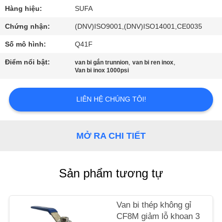
QUAN
Hàng hiệu:
SUFA
NHÀ
Chứng nhận:
(DNV)ISO9001,(DNV)ISO14001,CE0035
MÁY
Số mô hình:
Q41F
Điểm nổi bật:
,
,
van bi gắn trunnion
van bi ren inox
KIỂM
Van bi inox 1000psi
SOÁT
CHẤT
LIÊN HỆ CHÚNG TÔI!
LƯỢNG
MỞ RA CHI TIẾT
LIÊN
HỆ
Sản phẩm tương tự
VỚI
CHÚNG
Van bi thép không gỉ
TÔI
CF8M giảm lỗ khoan 3