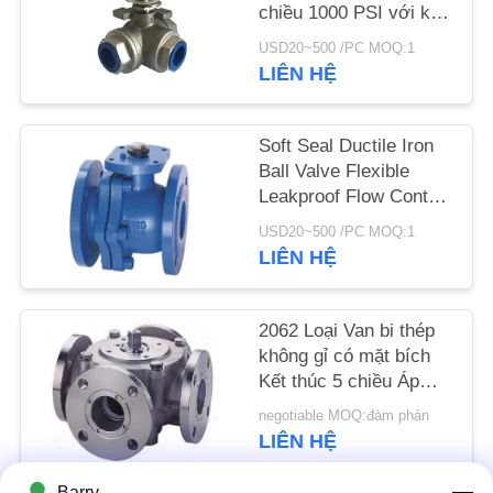
chiều 1000 PSI với kết
nối ren
TIN
USD20~500 /PC MOQ:1
LIÊN HỆ
TỨC
Soft Seal Ductile Iron
YÊU
Ball Valve Flexible
CẦU
Leakproof Flow Control
Ball Valve
ĐẶT
USD20~500 /PC MOQ:1
LIÊN HỆ
GIÁ
SƠ
2062 Loại Van bi thép
không gỉ có mặt bích
ĐỒ
Kết thúc 5 chiều Áp
TRANG
suất 150LB
negotiable MOQ:đàm phán
WEB
LIÊN HỆ
Barry