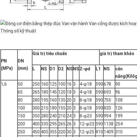
Thông số kỹ thuật
Giá trị tiêu chuẩn
giá trị tham khảo
PN
DN
(MPa)
(mm)
L
NS
D1
D2
NS
NS
Z-φd
L1
NS
cân
nặng
(Kilô
1,6
50
250
160
125
100
16
3
4-φ18
590
678
90
65
265
180
145
120
18
3
4-φ18
590
693
96
80
280
195
160
135
20
3
8-φ18
590
755
108
100
300
215
180
155
20
3
8-φ18
590
820
126
150
350
280
240
210
24
3
8-φ23
590
994
199
200
400
335
295
265
26
3
12-φ23
590
1138
254
250
450
405
355
320
30
3
12-φ25
810
1409
310