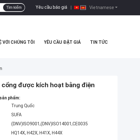
Yêu cầu báo giá
|
Vietnamese
Tìm kiếm
Ệ VỚI CHÚNG TÔI
YÊU CẦU ĐẶT GIÁ
TIN TỨC
n
 cổng được kích hoạt bằng điện
 sản phẩm:
Trung Quốc
SUFA
(DNV)ISO9001,(DNV)ISO14001,CE0035
HQ14X, H42X, H41X, H44X