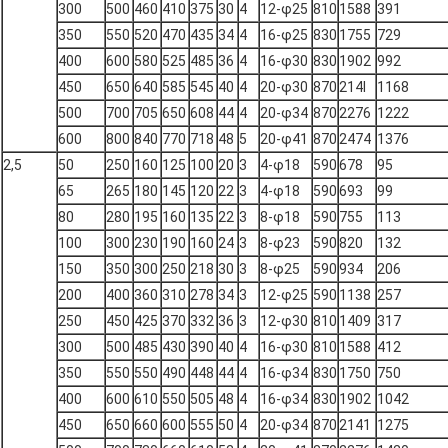
300
500
460
410
375
30
4
12-φ25
810
1588
391
350
550
520
470
435
34
4
16-φ25
830
1755
729
400
600
580
525
485
36
4
16-φ30
830
1902
992
450
650
640
585
545
40
4
20-φ30
870
214l
1168
500
700
705
650
608
44
4
20-φ34
870
2276
1222
600
800
840
770
718
48
5
20-φ41
870
2474
1376
2,5
50
250
160
125
100
20
3
4-φ18
590
678
95
65
265
180
145
120
22
3
4-φ18
590
693
99
80
280
195
160
135
22
3
8-φ18
590
755
113
100
300
230
190
160
24
3
8-φ23
590
820
132
150
350
300
250
218
30
3
8-φ25
590
934
206
200
400
360
310
278
34
3
12-φ25
590
1138
257
250
450
425
370
332
36
3
12-φ30
810
1409
317
300
500
485
430
390
40
4
16-φ30
810
1588
412
350
550
550
490
448
44
4
16-φ34
830
1750
750
400
600
610
550
505
48
4
16-φ34
830
1902
1042
450
650
660
600
555
50
4
20-φ34
870
2141
1275