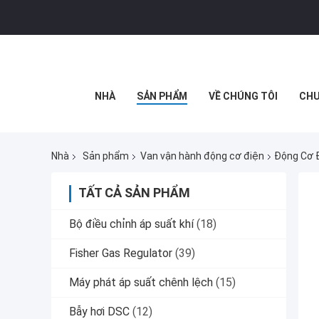
NHÀ
SẢN PHẨM
VỀ CHÚNG TÔI
CHU
Nhà
Sản phẩm
Van vận hành động cơ điện
Động Cơ 
TẤT CẢ SẢN PHẨM
Bộ điều chỉnh áp suất khí
(18)
Fisher Gas Regulator
(39)
Máy phát áp suất chênh lệch
(15)
Bẫy hơi DSC
(12)