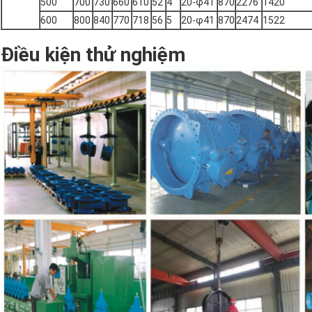
500
700
730
660
610
52
4
20-φ41
870
2276
1420
600
800
840
770
718
56
5
20-φ41
870
2474
1522
Điều kiện thử nghiệm