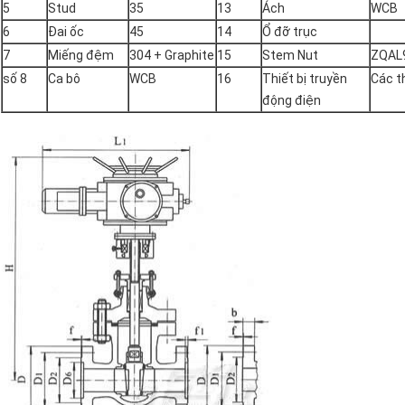
5
Stud
35
13
Ách
WCB
6
Đai ốc
45
14
Ổ đỡ trục
7
Miếng đệm
304 + Graphite
15
Stem Nut
ZQAL
số 8
Ca bô
WCB
16
Thiết bị truyền
Các t
động điện