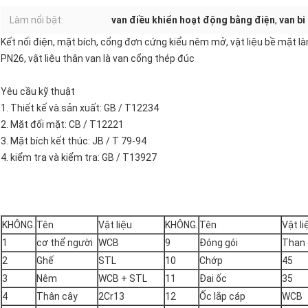
Làm nổi bật:
van điều khiển hoạt động bằng điện
,
van bi
Kết nối điện, mặt bích, cổng đơn cứng kiểu nêm mở, vật liệu bề mặt làm
PN26, vật liệu thân van là van cổng thép đúc
Yêu cầu kỹ thuật
1. Thiết kế và.sản xuất: GB / T12234
2. Mặt đối mặt: CB / T12221
3. Mặt bích kết thúc: JB / T 79-94
4. kiểm tra và kiểm tra: GB / T13927
KHÔNG.
Tên
Vật liệu
KHÔNG.
Tên
Vật li
1
cơ thể người
WCB
9
Đóng gói
Than 
2
Ghế
STL
10
Chớp
45
3
Nêm
WCB + STL
11
Đai ốc
35
4
Thân cây
2Cr13
12
Ốc lắp cáp
WCB