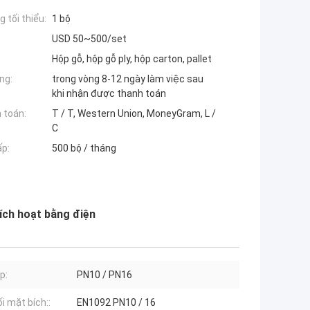
 tối thiểu:
1 bộ
USD 50~500/set
Hộp gỗ, hộp gỗ ply, hộp carton, pallet
ng:
trong vòng 8-12 ngày làm việc sau
khi nhận được thanh toán
 toán:
T / T, Western Union, MoneyGram, L /
C
ấp:
500 bộ / tháng
ích hoạt bằng điện
p:
PN10 / PN16
i mặt bích::
EN1092 PN10 / 16