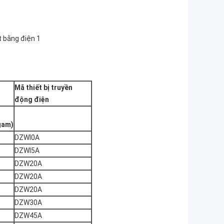
Mã thiết bị truyền
động điện
gam)
DZWl0A
DZWl5A
DZW20A
DZW20A
DZW20A
DZW30A
DZW45A