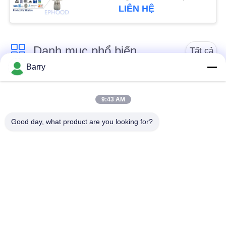
CHÍNH
LIÊN HỆ
SÁCH
BẢO
Danh mục phổ biến
Tất cả
MẬT
Barry
các
Bộ điều chỉnh áp suất
Fisher Gas Regulator
khí
9:43 AM
Good day, what product are you looking for?
Máy phát áp suất
Bẫy hơi DSC
chênh lệch
Van bi thép không gỉ
van cổng nước
van cầu inox
Van bướm nước