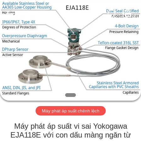
2026
Suzhou
Ephood
Automation
Equipment
Co.,
Ltd..
All
NHÀ
Rights
Reserved.
SẢN
PHẨM
VỀ
CHÚNG
TÔI
Máy phát áp suất chênh lệch
CHUYẾN
Máy phát áp suất vi sai Yokogawa
THAM
EJA118E với con dấu màng ngăn từ