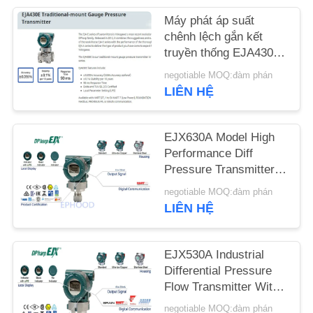
Máy phát áp suất
TIN
chênh lệch gắn kết
TỨC
truyền thống EJA430E
từ Nhật Bản chính
negotiable MOQ:đàm phán
hãng
LIÊN HỆ
YÊU
CẦU
EJX630A Model High
ĐẶT
Performance Diff
GIÁ
Pressure Transmitter
Digital Pressure
negotiable MOQ:đàm phán
Transmitter
LIÊN HỆ
SƠ
ĐỒ
EJX530A Industrial
TRANG
Differential Pressure
WEB
Flow Transmitter With
Accurate Measurement
negotiable MOQ:đàm phán