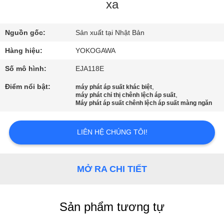
QUAN
xa
NHÀ
Nguồn gốc:
Sản xuất tại Nhật Bản
MÁY
Hàng hiệu:
YOKOGAWA
KIỂM
Số mô hình:
EJA118E
SOÁT
Điểm nổi bật:
,
máy phát áp suất khác biệt
,
máy phát chỉ thị chênh lệch áp suất
CHẤT
Máy phát áp suất chênh lệch áp suất màng ngăn
LƯỢNG
LIÊN HỆ CHÚNG TÔI!
LIÊN
HỆ
MỞ RA CHI TIẾT
VỚI
CHÚNG
Sản phẩm tương tự
TÔI