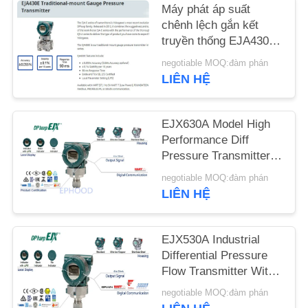
Máy phát áp suất
chênh lệch gắn kết
TIN
truyền thống EJA430E
TỨC
từ Nhật Bản chính
negotiable MOQ:đàm phán
hãng
LIÊN HỆ
YÊU
CẦU
EJX630A Model High
Performance Diff
ĐẶT
Pressure Transmitter
GIÁ
Digital Pressure
negotiable MOQ:đàm phán
Transmitter
LIÊN HỆ
SƠ
ĐỒ
EJX530A Industrial
TRANG
Differential Pressure
Flow Transmitter With
WEB
Accurate Measurement
negotiable MOQ:đàm phán