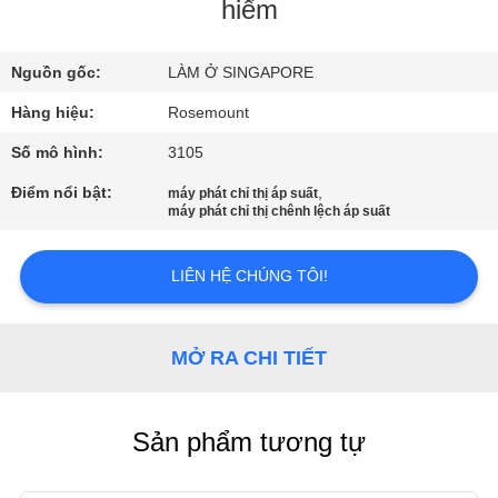
QUAN
hiểm
NHÀ
Nguồn gốc:
LÀM Ở SINGAPORE
MÁY
Hàng hiệu:
Rosemount
KIỂM
Số mô hình:
3105
SOÁT
Điểm nổi bật:
,
máy phát chỉ thị áp suất
máy phát chỉ thị chênh lệch áp suất
CHẤT
LƯỢNG
LIÊN HỆ CHÚNG TÔI!
LIÊN
MỞ RA CHI TIẾT
HỆ
VỚI
Sản phẩm tương tự
CHÚNG
TÔI