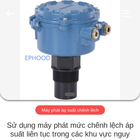
2026
Suzhou
Ephood
Automation
Equipment
Co.,
Ltd..
All
NHÀ
Rights
Reserved.
SẢN
PHẨM
VỀ
CHÚNG
TÔI
Máy phát áp suất chênh lệch
CHUYẾN
Sử dụng máy phát mức chênh lệch áp
THAM
suất liên tục trong các khu vực nguy