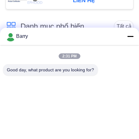
LIÊN HỆ
CHÍNH
SÁCH
BẢO
Danh mục phổ biến
Tất cả
MẬT
Barry
các
Bộ điều chỉnh áp suất
Fisher Gas Regulator
khí
2:31 PM
Good day, what product are you looking for?
Máy phát áp suất
Bẫy hơi DSC
chênh lệch
Van bi thép không gỉ
van cổng nước
van cầu inox
Van bướm nước