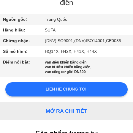
QUAN
điện
NHÀ
Nguồn gốc:
Trung Quốc
MÁY
Hàng hiệu:
SUFA
KIỂM
Chứng nhận:
(DNV)ISO9001,(DNV)ISO14001,CE0035
SOÁT
Số mô hình:
HQ14X, H42X, H41X, H44X
CHẤT
Điểm nổi bật:
,
van điều khiển bằng điện
,
van bi điều khiển bằng điện
LƯỢNG
van cổng cơ giới DN300
LIÊN
LIÊN HỆ CHÚNG TÔI!
HỆ
VỚI
MỞ RA CHI TIẾT
CHÚNG
TÔI