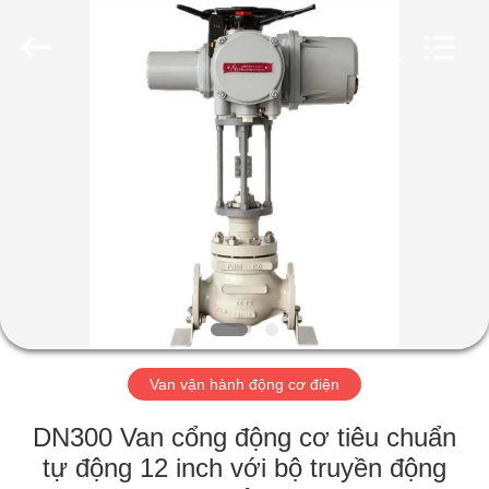
2026
Suzhou
Ephood
Automation
Equipment
Co.,
Ltd..
All
NHÀ
Rights
Reserved.
SẢN
PHẨM
VỀ
CHÚNG
TÔI
Van vận hành động cơ điện
CHUYẾN
DN300 Van cổng động cơ tiêu chuẩn
THAM
tự động 12 inch với bộ truyền động