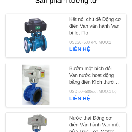
Sản phẩm tương tự
TIN
Kết nối chủ đề Động cơ
TỨC
điện Van vận hành Van
bi lót Flo
YÊU
USD20~500 /PC MOQ:1
LIÊN HỆ
CẦU
ĐẶT
Bướm mặt bích đôi
GIÁ
Van nước hoạt động
bằng điện Kích thước
SƠ
tiêu chuẩn
USD 50~500/set MOQ:1 bộ
ĐỒ
LIÊN HỆ
TRANG
WEB
Nước thải Động cơ
điện Vận hành Van một
nửa Trục Loại Wafer