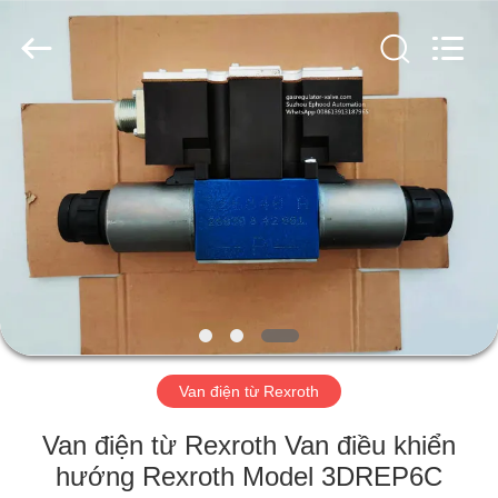
2026
Suzhou
Ephood
Automation
Equipment
Co.,
Ltd..
All
NHÀ
Rights
Reserved.
SẢN
PHẨM
VỀ
CHÚNG
TÔI
Van điện từ Rexroth
CHUYẾN
Van điện từ Rexroth Van điều khiển
THAM
hướng Rexroth Model 3DREP6C