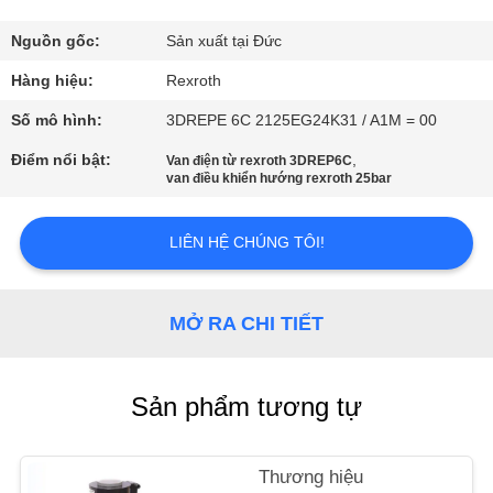
QUAN
NHÀ
Nguồn gốc:
Sản xuất tại Đức
MÁY
Hàng hiệu:
Rexroth
Số mô hình:
3DREPE 6C 2125EG24K31 / A1M = 00
KIỂM
Điểm nổi bật:
,
Van điện từ rexroth 3DREP6C
van điều khiển hướng rexroth 25bar
SOÁT
CHẤT
LIÊN HỆ CHÚNG TÔI!
LƯỢNG
MỞ RA CHI TIẾT
LIÊN
HỆ
VỚI
Sản phẩm tương tự
CHÚNG
TÔI
Thương hiệu