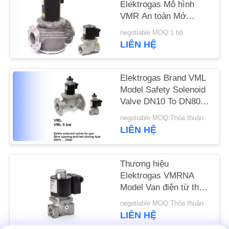
Elektrogas Mô hình
VMR An toàn Mở
TIN
nhanh Van điện từ
negotiable MOQ:1 bộ
TỨC
Rexroth Hợp kim nhôm
LIÊN HỆ
một tầng
YÊU
Elektrogas Brand VML
CẦU
Model Safety Solenoid
Valve DN10 To DN80
ĐẶT
Size
negotiable MOQ:Thỏa thuận
GIÁ
LIÊN HỆ
SƠ
Thương hiệu
ĐỒ
Elektrogas VMRNA
TRANG
Model Van điện từ thủy
lực hoạt động ngược /
WEB
negotiable MOQ:Thỏa thuận
Thiết bị khí Van thông
LIÊN HỆ
gió tự động