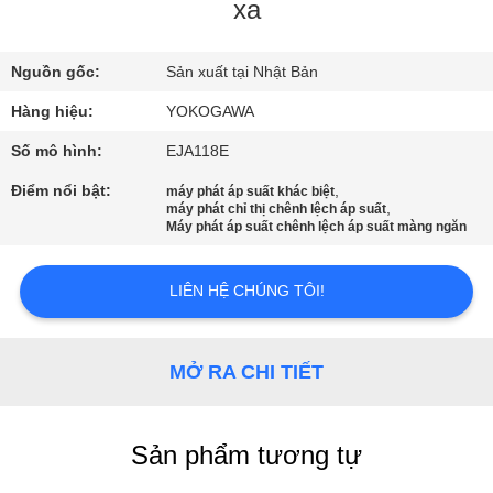
QUAN
xa
NHÀ
Nguồn gốc:
Sản xuất tại Nhật Bản
MÁY
Hàng hiệu:
YOKOGAWA
KIỂM
Số mô hình:
EJA118E
SOÁT
Điểm nổi bật:
,
máy phát áp suất khác biệt
,
máy phát chỉ thị chênh lệch áp suất
CHẤT
Máy phát áp suất chênh lệch áp suất màng ngăn
LƯỢNG
LIÊN HỆ CHÚNG TÔI!
LIÊN
HỆ
MỞ RA CHI TIẾT
VỚI
CHÚNG
Sản phẩm tương tự
TÔI