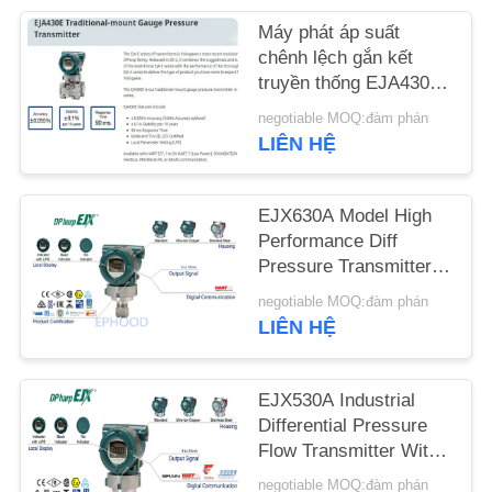
Máy phát áp suất
TIN
chênh lệch gắn kết
TỨC
truyền thống EJA430E
từ Nhật Bản chính
negotiable MOQ:đàm phán
hãng
LIÊN HỆ
YÊU
CẦU
EJX630A Model High
ĐẶT
Performance Diff
GIÁ
Pressure Transmitter
Digital Pressure
negotiable MOQ:đàm phán
Transmitter
LIÊN HỆ
SƠ
ĐỒ
EJX530A Industrial
TRANG
Differential Pressure
WEB
Flow Transmitter With
Accurate Measurement
negotiable MOQ:đàm phán