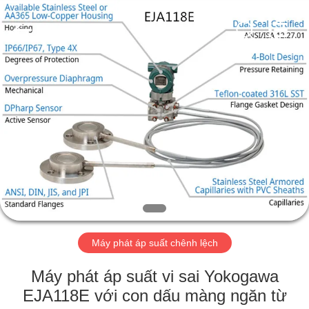
2026
Suzhou
Ephood
Automation
Equipment
Co.,
Ltd..
All
NHÀ
Rights
Reserved.
SẢN
PHẨM
VỀ
CHÚNG
TÔI
Máy phát áp suất chênh lệch
CHUYẾN
Máy phát áp suất vi sai Yokogawa
THAM
EJA118E với con dấu màng ngăn từ