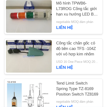
Mô hình TPWB6-
L73ROG Công tắc giới
TIN
hạn xu hướng LED Ba
TỨC
màu ánh sáng với bộ
negotiable MOQ:đàm phán
rung
LIÊN HỆ
YÊU
CẦU
Công tắc chân gốc có
độ bền cao TFS -104Z
ĐẶT
với vỏ hợp kim nhôm
GIÁ
USD 16 One Piece MOQ:20 cái
LIÊN HỆ
SƠ
ĐỒ
Tend Limit Switch
TRANG
Spring Type TZ-8169
Position Switch TZ8169
WEB
negotiable MOQ:đàm phán