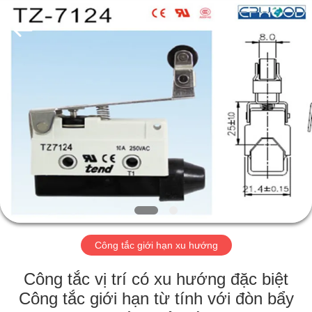
2026
Suzhou
Ephood
Automation
Equipment
Co.,
Ltd..
All
NHÀ
Rights
Reserved.
SẢN
PHẨM
VỀ
CHÚNG
TÔI
Công tắc giới hạn xu hướng
CHUYẾN
Công tắc vị trí có xu hướng đặc biệt
THAM
Công tắc giới hạn từ tính với đòn bẩy