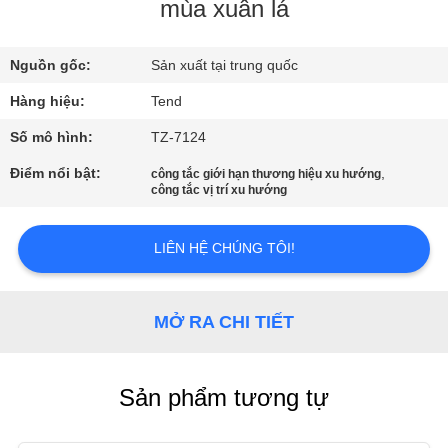
QUAN
mùa xuân lá
NHÀ
Nguồn gốc:
Sản xuất tại trung quốc
MÁY
Hàng hiệu:
Tend
KIỂM
Số mô hình:
TZ-7124
SOÁT
Điểm nổi bật:
,
công tắc giới hạn thương hiệu xu hướng
công tắc vị trí xu hướng
CHẤT
LƯỢNG
LIÊN HỆ CHÚNG TÔI!
LIÊN
MỞ RA CHI TIẾT
HỆ
VỚI
Sản phẩm tương tự
CHÚNG
TÔI