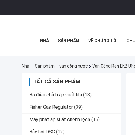
NHÀ
SẢN PHẨM
VỀ CHÚNG TÔI
CHU
Nhà
Sản phẩm
van cổng nước
Van Cổng Ren EKB Ứng 
TẤT CẢ SẢN PHẨM
Bộ điều chỉnh áp suất khí
(18)
Fisher Gas Regulator
(39)
Máy phát áp suất chênh lệch
(15)
Bẫy hơi DSC
(12)