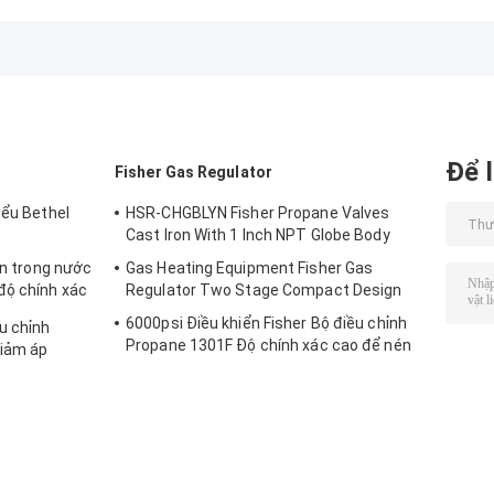
thép không gỉ vận
nêm rắn Vận hành
nêm đàn hồi tiê
hành bằng tay
bằng tay
chuẩn
Để l
Fisher Gas Regulator
iểu Bethel
HSR-CHGBLYN Fisher Propane Valves
Cast Iron With 1 Inch NPT Globe Body
ạn trong nước
Gas Heating Equipment Fisher Gas
độ chính xác
Regulator Two Stage Compact Design
6000psi Điều khiển Fisher Bộ điều chỉnh
u chỉnh
Propane 1301F Độ chính xác cao để nén
giảm áp