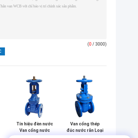
(
0
/ 3000)
Tín hiệu đèn nước
Van cổng thép
Van cổng nước
đúc nước rắn Loại
tăng Thân ghế có
kết nối mặt bích