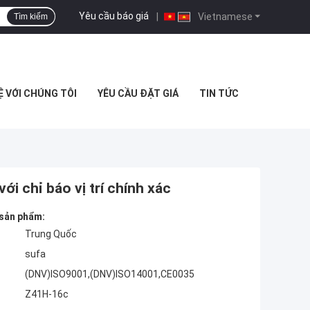
Yêu cầu báo giá
|
Vietnamese
Tìm kiếm
Ệ VỚI CHÚNG TÔI
YÊU CẦU ĐẶT GIÁ
TIN TỨC
i chỉ báo vị trí chính xác
 sản phẩm:
Trung Quốc
sufa
(DNV)ISO9001,(DNV)ISO14001,CE0035
Z41H-16c