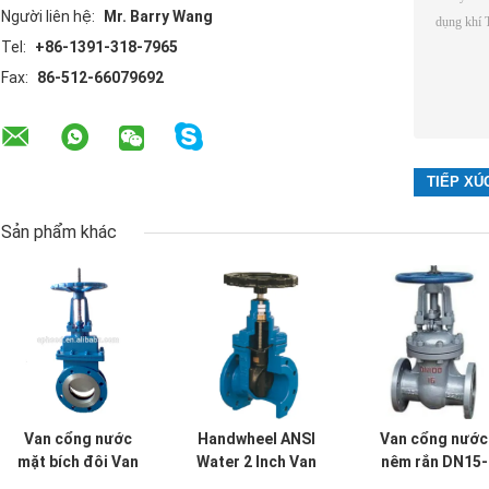
Người liên hệ:
Mr. Barry Wang
Tel:
+86-1391-318-7965
Fax:
86-512-66079692
Sản phẩm khác
Van cổng nước
Handwheel ANSI
Van cổng nước
mặt bích đôi Van
Water 2 Inch Van
nêm rắn DN15-
cổng dao bằng
Gate Van cổng
1000 Van cổng