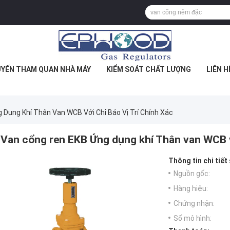
YẾN THAM QUAN NHÀ MÁY
KIỂM SOÁT CHẤT LƯỢNG
LIÊN H
Dụng Khí Thân Van WCB Với Chỉ Báo Vị Trí Chính Xác
Van cổng ren EKB Ứng dụng khí Thân van WCB vớ
Thông tin chi tiết
Nguồn gốc:
Hàng hiệu:
Chứng nhận:
Số mô hình: