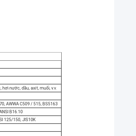
 hơi nước, dầu, axit, muối, v.v.
-70, AWWA C509 / 515, BS5163
 ANSI B16.10
SI 125/150, JIS10K