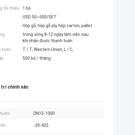
 tối thiểu:
1 bộ
USD 50~500/SET
Hộp gỗ, hộp gỗ ply, hộp carton, pallet
ng:
trong vòng 8-12 ngày làm việc sau
khi nhận được thanh toán
 toán:
T / T, Western Union, L / C,
ấp:
500 bộ / tháng
trí chính xác
thước:
DN15-1000
 độ:
-29-425