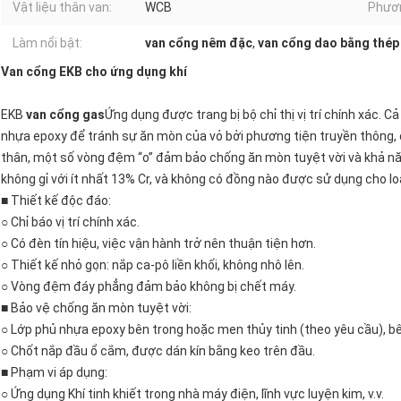
Vật liệu thân van:
WCB
Phươn
Làm nổi bật:
van cổng nêm đặc
,
van cổng dao bằng thép
Van cổng EKB cho ứng dụng khí
EKB
van cổng gas
Ứng dụng được trang bị bộ chỉ thị vị trí chính xác.
nhựa epoxy để tránh sự ăn mòn của vỏ bởi phương tiện truyền thông, đồn
thân, một số vòng đệm “o” đảm bảo chống ăn mòn tuyệt vời và khả nă
không gỉ với ít nhất 13% Cr, và không có đồng nào được sử dụng cho loạ
■ Thiết kế độc đáo:
○ Chỉ báo vị trí chính xác.
○ Có đèn tín hiệu, việc vận hành trở nên thuận tiện hơn.
○ Thiết kế nhỏ gọn: nắp ca-pô liền khối, không nhô lên.
○ Vòng đệm đáy phẳng đảm bảo không bị chết máy.
■ Bảo vệ chống ăn mòn tuyệt vời:
○ Lớp phủ nhựa epoxy bên trong hoặc men thủy tinh (theo yêu cầu), bê
○ Chốt nắp đầu ổ cắm, được dán kín bằng keo trên đầu.
■ Phạm vi áp dụng:
○ Ứng dụng Khí tinh khiết trong nhà máy điện, lĩnh vực luyện kim, v.v.