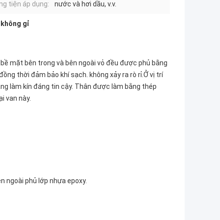
g tiện áp dụng:
nước và hơi dầu, v.v.
 không gỉ
 Cả bề mặt bên trong và bên ngoài vỏ đều được phủ bằng
g thời đảm bảo khí sạch. không xảy ra rò rỉ.Ở vị trí
ng làm kín đáng tin cậy. Thân được làm bằng thép
i van này.
n ngoài phủ lớp nhựa epoxy.