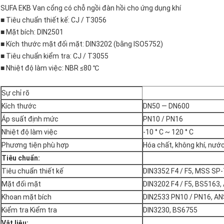
SUFA EKB Van cổng có chỗ ngồi đàn hồi cho ứng dụng khí
■ Tiêu chuẩn thiết kế: CJ / T3056
■ Mặt bích: DIN2501
■ Kích thước mặt đối mặt: DIN3202 (bằng ISO5752)
■ Tiêu chuẩn kiểm tra: CJ / T3055
■ Nhiệt độ làm việc: NBR ≤80 ℃
Sự chỉ rõ
Kích thước
DN50 — DN600
Áp suất định mức
PN10 / PN16
Nhiệt độ làm việc
-10 ° C ~ 120 ° C
Phương tiện phù hợp
Hóa chất, không khí, nước,
Tiêu chuẩn:
Tiêu chuẩn thiết kế
DIN3352 F4 / F5, MSS SP
Mặt đối mặt
DIN3202 F4 / F5, BS5163,
Khoan mặt bích
DIN2533 PN10 / PN16, AN
Kiểm tra Kiểm tra
DIN3230, BS6755
Vật liệu: