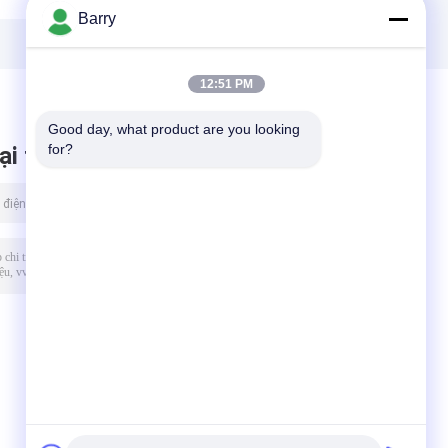
u
khả năng đàn hồi
thương mại
Barry
Dễ dàng vận hành
12:51 PM
Good day, what product are you looking 
for?
ại tin nhắn