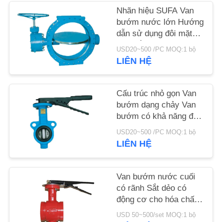
Nhãn hiệu SUFA Van
TIN
bướm nước lớn Hướng
dẫn sử dụng đôi mặt
TỨC
bích bằng kim loại để
USD20~500 /PC MOQ:1 bộ
ngồi bằng kim loại
LIÊN HỆ
YÊU
CẦU
Cấu trúc nhỏ gọn Van
ĐẶT
bướm dạng chảy Van
bướm có khả năng đàn
GIÁ
hồi
USD20~500 /PC MOQ:1 bộ
LIÊN HỆ
SƠ
ĐỒ
Van bướm nước cuối
TRANG
có rãnh Sắt dẻo có
WEB
động cơ cho hóa chất
trung bình
USD 50~500/set MOQ:1 bộ