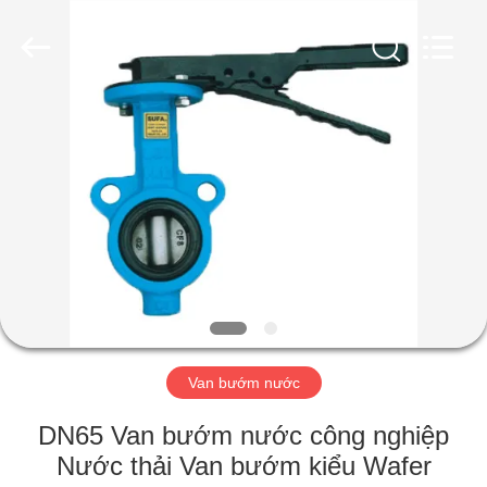
2026
Suzhou
Ephood
Automation
Equipment
Co.,
Ltd..
All
NHÀ
Rights
Reserved.
SẢN
PHẨM
VỀ
CHÚNG
TÔI
Van bướm nước
CHUYẾN
DN65 Van bướm nước công nghiệp
THAM
Nước thải Van bướm kiểu Wafer