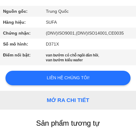
QUAN
NHÀ
Nguồn gốc:
Trung Quốc
MÁY
Hàng hiệu:
SUFA
Chứng nhận:
(DNV)ISO9001,(DNV)ISO14001,CE0035
KIỂM
Số mô hình:
D371X
SOÁT
Điểm nổi bật:
,
van bướm có chỗ ngồi đàn hồi
CHẤT
van bướm kiểu wafer
LƯỢNG
LIÊN HỆ CHÚNG TÔI!
LIÊN
HỆ
MỞ RA CHI TIẾT
VỚI
CHÚNG
Sản phẩm tương tự
TÔI