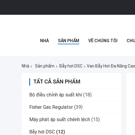
NHÀ
SẢN PHẨM
VỀ CHÚNG TÔI
CHU
Nhà
Sản phẩm
Bẫy hơi DSC
Van Bẫy Hơi Đa Năng Cao
TẤT CẢ SẢN PHẨM
Bộ điều chỉnh áp suất khí
(18)
Fisher Gas Regulator
(39)
Máy phát áp suất chênh lệch
(15)
Bẫy hơi DSC
(12)