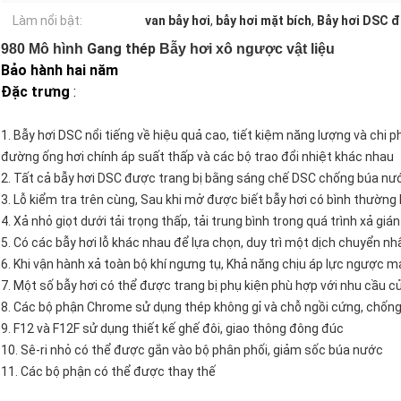
Làm nổi bật:
van bẫy hơi
,
bẫy hơi mặt bích
,
Bẫy hơi DSC đ
Gang thép
980 Mô hình
Bẫy hơi xô ngược vật liệu
Bảo hành hai năm
Đặc trưng
:
1. Bẫy hơi DSC nổi tiếng về hiệu quả cao, tiết kiệm năng lượng và chi ph
đường ống hơi chính áp suất thấp và các bộ trao đổi nhiệt khác nhau
2. Tất cả bẫy hơi DSC được trang bị bằng sáng chế DSC chống búa nư
3. Lỗ kiểm tra trên cùng, Sau khi mở được biết bẫy hơi có bình thường
4. Xả nhỏ giọt dưới tải trọng thấp, tải trung bình trong quá trình xả gián 
5. Có các bẫy hơi lỗ khác nhau để lựa chọn, duy trì một dịch chuyển n
6. Khi vận hành xả toàn bộ khí ngưng tụ, Khả năng chịu áp lực ngược 
7. Một số bẫy hơi có thể được trang bị phụ kiện phù hợp với nhu cầu
8. Các bộ phận Chrome sử dụng thép không gỉ và chỗ ngồi cứng, chố
9. F12 và F12F sử dụng thiết kế ghế đôi, giao thông đông đúc
10. Sê-ri nhỏ có thể được gắn vào bộ phân phối, giảm sốc búa nước
11. Các bộ phận có thể được thay thế