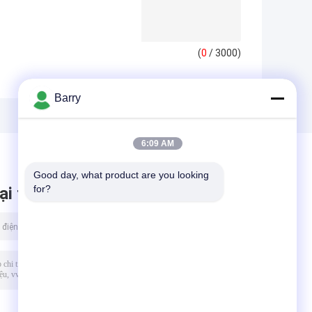
(
0
/ 3000)
Barry
6:09 AM
Good day, what product are you looking 
for?
ại tin nhắn