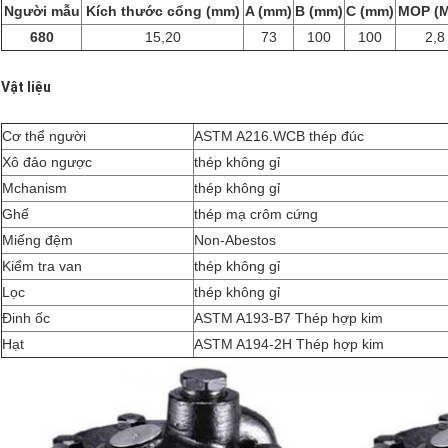
Người mẫu
Kích thước cổng (mm)
A (mm)
B (mm)
C (mm)
MOP (M
680
15,20
73
100
100
2,8
Vật liệu
Cơ thể người
ASTM A216.WCB thép đúc
Xô đảo ngược
thép không gỉ
Mchanism
thép không gỉ
Ghế
thép mạ crôm cứng
Miếng đệm
Non-Abestos
Kiểm tra van
thép không gỉ
Lọc
thép không gỉ
Đinh ốc
ASTM A193-B7 Thép hợp kim
Hạt
ASTM A194-2H Thép hợp kim