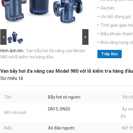
Giá bán:
chi tiết đóng gói:
Thời gian giao hà
Điều khoản thanh
Khả năng cung c
Hình ảnh lớn :
Van bẫy hơi đa năng cao Model
Tiếp Xúc
980 với lỗ kiểm tra hàng đầu
Van bẫy hơi đa năng cao Model 980 với lỗ kiểm tra hàng đầ
Sự miêu tả
Tên:
Bẫy hơi xô ngược
Vật c
DN15, DN20
Áp su
Kết nối cuối:
đa:
Kiểu:
Xô đảo ngược
Kết th