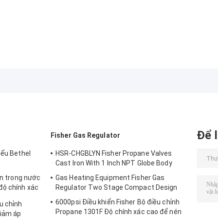
Để l
Fisher Gas Regulator
iểu Bethel
HSR-CHGBLYN Fisher Propane Valves
Cast Iron With 1 Inch NPT Globe Body
ạn trong nước
Gas Heating Equipment Fisher Gas
độ chính xác
Regulator Two Stage Compact Design
6000psi Điều khiển Fisher Bộ điều chỉnh
u chỉnh
Propane 1301F Độ chính xác cao để nén
giảm áp