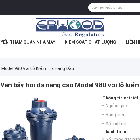
YẾN THAM QUAN NHÀ MÁY
KIỂM SOÁT CHẤT LƯỢNG
LIÊN H
 Model 980 Với Lỗ Kiểm Tra Hàng Đầu
Van bẫy hơi đa năng cao Model 980 với lỗ kiểm
Thông tin chi tiết
Nguồn gốc:
Hàng hiệu:
Số mô hình:
Thanh toán:
Số lượng đặt hàng