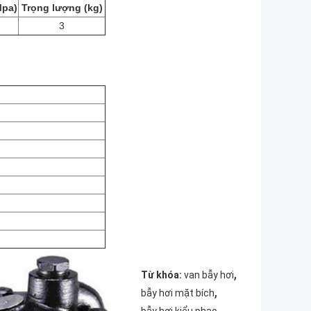
pa)
Trọng lượng (kg)
3
,
Từ khóa:
van bẫy hơi
,
bẫy hơi mặt bích