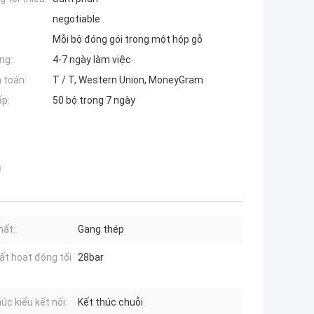
negotiable
Mỗi bộ đóng gói trong một hộp gỗ
ng:
4-7 ngày làm việc
 toán:
T / T, Western Union, MoneyGram
ấp:
50 bộ trong 7 ngày
u
hất:
Gang thép
ất hoạt động tối
28bar
úc kiểu kết nối:
Kết thúc chuỗi