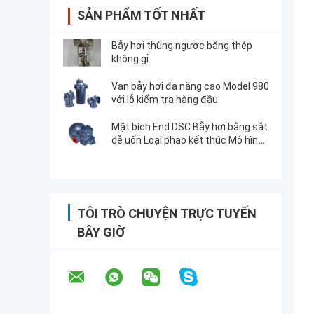
SẢN PHẨM TỐT NHẤT
Bẫy hơi thùng ngược bằng thép
không gỉ
Van bẫy hơi đa năng cao Model 980
với lỗ kiểm tra hàng đầu
Mặt bích End DSC Bẫy hơi bằng sắt
dễ uốn Loại phao kết thúc Mô hình
F22 vận hành
TÔI TRÒ CHUYỆN TRỰC TUYẾN
BÂY GIỜ