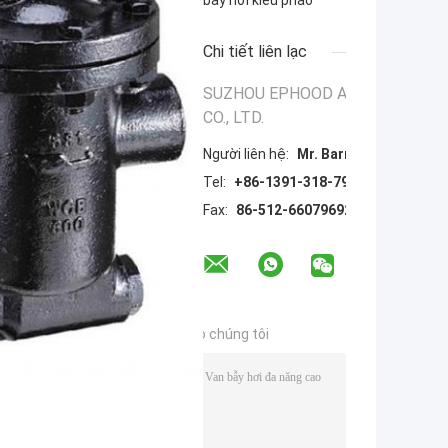
bẫy hơi kiểu phao
Chi tiết liên lạc
SUZHOU EPHOOD AUTOMATION 
CO., LTD.
Người liên hệ:
Mr. Barry Wang
Tel:
+86-1391-318-7965
Fax:
86-512-66079692
u thông tin của bạn trực tiếp cho chúng tôi