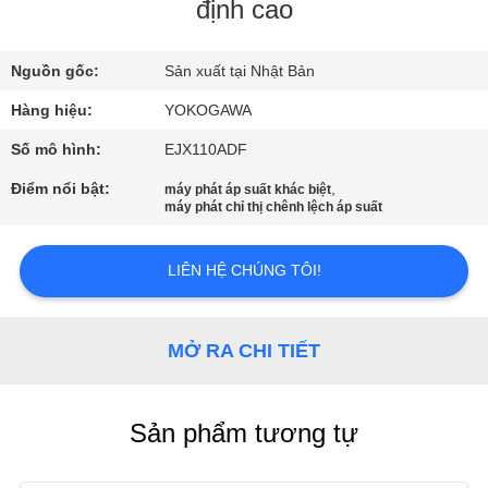
QUAN
định cao
NHÀ
Nguồn gốc:
Sản xuất tại Nhật Bản
MÁY
Hàng hiệu:
YOKOGAWA
KIỂM
Số mô hình:
EJX110ADF
SOÁT
Điểm nổi bật:
,
máy phát áp suất khác biệt
máy phát chỉ thị chênh lệch áp suất
CHẤT
LƯỢNG
LIÊN HỆ CHÚNG TÔI!
LIÊN
MỞ RA CHI TIẾT
HỆ
VỚI
Sản phẩm tương tự
CHÚNG
TÔI