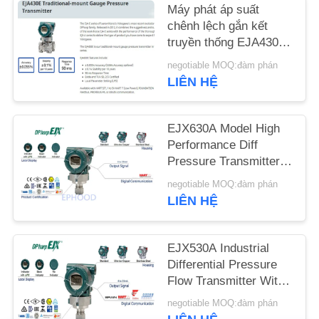
Máy phát áp suất
chênh lệch gắn kết
TIN
truyền thống EJA430E
TỨC
từ Nhật Bản chính
negotiable MOQ:đàm phán
hãng
LIÊN HỆ
YÊU
CẦU
EJX630A Model High
Performance Diff
ĐẶT
Pressure Transmitter
GIÁ
Digital Pressure
negotiable MOQ:đàm phán
Transmitter
LIÊN HỆ
SƠ
ĐỒ
EJX530A Industrial
TRANG
Differential Pressure
Flow Transmitter With
WEB
Accurate Measurement
negotiable MOQ:đàm phán