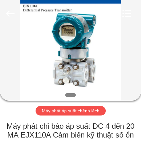
2026
Suzhou
Ephood
Automation
Equipment
Co.,
Ltd..
All
NHÀ
Rights
Reserved.
SẢN
PHẨM
VỀ
CHÚNG
TÔI
Máy phát áp suất chênh lệch
CHUYẾN
Máy phát chỉ báo áp suất DC 4 đến 20
THAM
MA EJX110A Cảm biến kỹ thuật số ổn