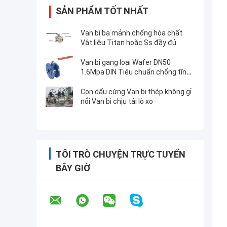
SẢN PHẨM TỐT NHẤT
Van bi ba mảnh chống hóa chất
Vật liệu Titan hoặc Ss đầy đủ
Van bi gang loại Wafer DN50
1.6Mpa DIN Tiêu chuẩn chống tĩnh
điện
Con dấu cứng Van bi thép không gỉ
nổi Van bi chịu tải lò xo
TÔI TRÒ CHUYỆN TRỰC TUYẾN
BÂY GIỜ