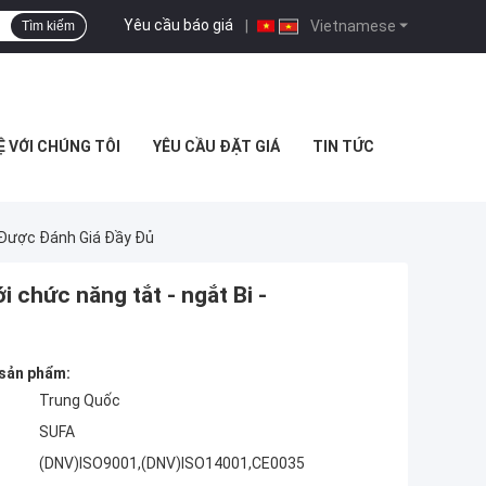
Yêu cầu báo giá
|
Vietnamese
Tìm kiếm
Ệ VỚI CHÚNG TÔI
YÊU CẦU ĐẶT GIÁ
TIN TỨC
l Được Đánh Giá Đầy Đủ
 chức năng tắt - ngắt Bi -
 sản phẩm:
Trung Quốc
SUFA
(DNV)ISO9001,(DNV)ISO14001,CE0035