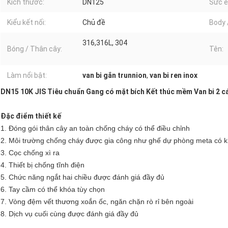
Kích thước:
DN125
Sức é
Kiểu kết nối:
Chủ đề
Body 
316,316L, 304
Bóng / Thân cây:
Tên:
Làm nổi bật:
van bi gắn trunnion
,
van bi ren inox
DN15 10K JIS Tiêu chuẩn Gang có mặt bích Kết thúc mềm Van bi 2 c
Đặc điểm thiết kế
1. Đóng gói thân cây an toàn chống cháy có thể điều chỉnh
2. Môi trường chống cháy được gia công như ghế dự phòng meta có k
3. Cọc chống xì ra
4. Thiết bị chống tĩnh điện
5. Chức năng ngắt hai chiều được đánh giá đầy đủ
6. Tay cầm có thể khóa tùy chọn
7. Vòng đệm vết thương xoắn ốc, ngăn chặn rò rỉ bên ngoài
8. Dịch vụ cuối cùng được đánh giá đầy đủ