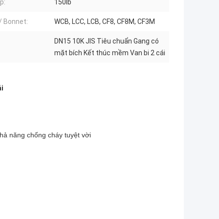
p:
150lb
/ Bonnet:
WCB, LCC, LCB, CF8, CF8M, CF3M
DN15 10K JIS Tiêu chuẩn Gang có
mặt bích Kết thúc mềm Van bi 2 cái
ái
hả năng chống cháy tuyệt vời