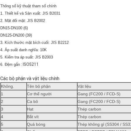
Thông số kỹ thuật tham số chính
1. Thiết kế và Sản xuất: JIS B2031
2. Mặt đối mặt: JIS B2002
DN15-DN100 (6)
DN125-DN200 (39)
3. Kích thước mặt bích cuối: JIS B2212
4. Áp suất danh nghĩa: 10K
5. Kiểm tra áp suất: JIS B2003
: ISO5211
6. Đệm gắn
Các bộ phận và vật liệu chính
Không.
Tên bộ phận
Vật liệu
1
Cơ thể người
Gang (FC200 / FCD-S)
2
Ca bô
Gang (FC200 / FCD-S)
3
Hạt
Thép carbon
4
Bắt vít
Thép carbon
5
Quả bóng
Thép không gỉ (SS304 / SS3