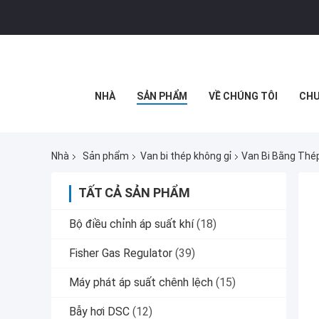
NHÀ
SẢN PHẨM
VỀ CHÚNG TÔI
CHU
Nhà
Sản phẩm
Van bi thép không gỉ
Van Bi Bằng Thép
TẤT CẢ SẢN PHẨM
Bộ điều chỉnh áp suất khí
(18)
Fisher Gas Regulator
(39)
Máy phát áp suất chênh lệch
(15)
Bẫy hơi DSC
(12)