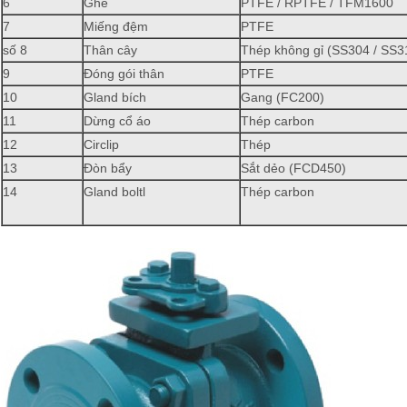
6
Ghế
PTFE / RPTFE / TFM1600
7
Miếng đệm
PTFE
số 8
Thân cây
Thép không gỉ (SS304 / SS3
9
Đóng gói thân
PTFE
10
Gland bích
Gang (FC200)
11
Dừng cổ áo
Thép carbon
12
Circlip
Thép
13
Đòn bẩy
Sắt dẻo (FCD450)
14
Gland boltl
Thép carbon