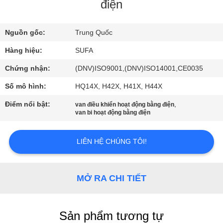
QUAN
điện
NHÀ
Nguồn gốc:
Trung Quốc
MÁY
Hàng hiệu:
SUFA
KIỂM
Chứng nhận:
(DNV)ISO9001,(DNV)ISO14001,CE0035
SOÁT
Số mô hình:
HQ14X, H42X, H41X, H44X
CHẤT
Điểm nổi bật:
,
van điều khiển hoạt động bằng điện
van bi hoạt động bằng điện
LƯỢNG
LIÊN HỆ CHÚNG TÔI!
LIÊN
HỆ
MỞ RA CHI TIẾT
VỚI
CHÚNG
TÔI
Sản phẩm tương tự