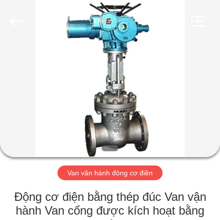
2026
Suzhou
Ephood
Automation
Equipment
Co.,
Ltd..
All
NHÀ
Rights
Reserved.
SẢN
PHẨM
VỀ
CHÚNG
TÔI
Van vận hành động cơ điện
CHUYẾN
Động cơ điện bằng thép đúc Van vận
THAM
hành Van cổng được kích hoạt bằng