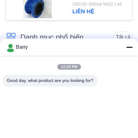
tiêu chuẩn
CHÍNH
USD 50~500/set MOQ:1 bộ
LIÊN HỆ
SÁCH
BẢO
MẬT
Danh mục phổ biến
Tất cả
Barry
các
Bộ điều chỉnh áp suất
Fisher Gas Regulator
khí
12:25 PM
Good day, what product are you looking for?
Máy phát áp suất
Bẫy hơi DSC
chênh lệch
Van bi thép không gỉ
van cổng nước
van cầu inox
Van bướm nước