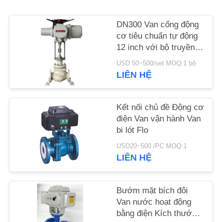
TIN
DN300 Van cổng động
cơ tiêu chuẩn tự động
TỨC
12 inch với bộ truyền
động điện
USD 50~500/set MOQ:1 bộ
YÊU
LIÊN HỆ
CẦU
ĐẶT
Kết nối chủ đề Động cơ
GIÁ
điện Van vận hành Van
bi lót Flo
USD20~500 /PC MOQ:1
SƠ
LIÊN HỆ
ĐỒ
TRANG
Bướm mặt bích đôi
WEB
Van nước hoạt động
bằng điện Kích thước